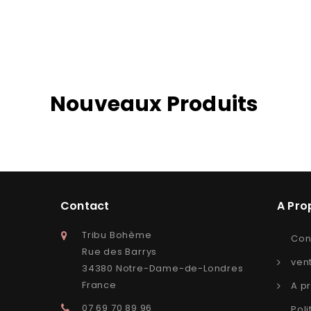
Nouveaux Produits
Contact
A Pro
Tribu Bohème
Con
Rue des Barrys
ven
34380 Notre-Dame-de-Londres
France
A p
07 69 70 89 96
Poli