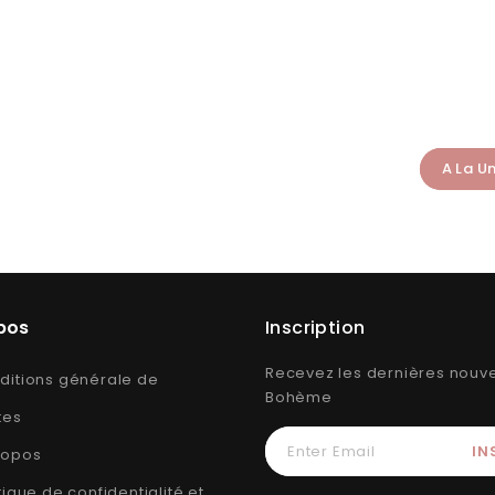
A La U
pos
Inscription
Recevez les dernières nouve
ditions générale de
Bohème
tes
ropos
tique de confidentialité et